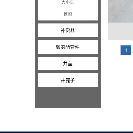
大小头
管帽
补偿器
聚氨酯管件
1
井盖
井篦子