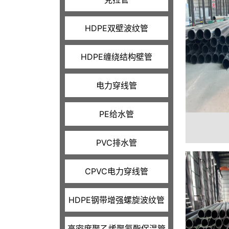
HDPE双壁波纹管
HDPE缠绕结构壁管
电力穿线管
PE给水管
PVC排水管
CPVC电力穿线管
HDPE钢带增强螺旋波纹管
高密度聚乙烯聚氨酯保温管